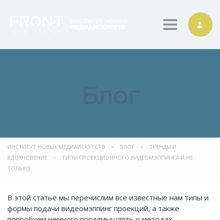
Toggle nav
Блог
ИНСТИТУТ НОВЫХ МЕДИАИСКУССТВ
>
БЛОГ
>
ТРЕНДЫ И
ВДОХНОВЕНИЕ
>
ТИПЫ ПРОЕКЦИОННОГО ВИДЕОМЭППИНГА И НЕ
ТОЛЬКО
В этой статье мы перечислим все известные нам типы и
формы подачи видеомэппинг проекций, а также
попробуем немного поразмышлять о методах