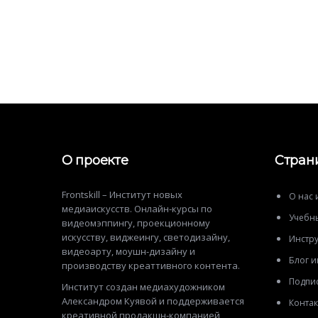
О проекте
Стран
Frontskill – Институт новых
О нас 
медиаискусств. Онлайн-курсы по
Учебн
видеомэппингу, проекционному
искусству, виджеингу, светодизайну,
Инстру
видеоарту, моушн-дизайну и
Блог и
производству креаттивного контента.
Подпис
Институт создан медиахудожником
Александром Куявой и поддерживается
Конта
креативной продакшн-компанией