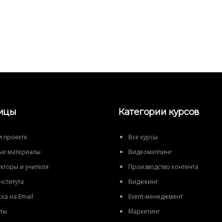
ицы
Категории курсов
и проекте
Все курсы
ые материалы
Видеомэппинг
кторы и учителя
Производство контента
нститута
Виджеинг
ка на Email
Event-менеджмент
кты
Маркетинг